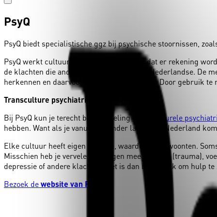
PsyQ
PsyQ biedt specialistische ggz bij psychische stoornissen, zoal
PsyQ werkt cultuursensitief. Dat betekent dat er rekening word
de klachten die anders kunnen zijn dan de Nederlandse. De me
herkennen en daarvoor begrip kunnen tonen. Door gebruik te m
Transculture psychiatrie
Bij PsyQ kun je terecht bij de afdeling
‘transculturele psychiatr
hebben. Want als je vanuit een ander land naar Nederland komt 
Elke cultuur heeft eigen normen, waarden en gewoonten. Soms zi
Misschien heb je vervelende dingen meegemaakt (trauma), voel j
depressie of andere klachten. Het is dan belangrijk om hulp te
Bezoek de
website van PsyQ