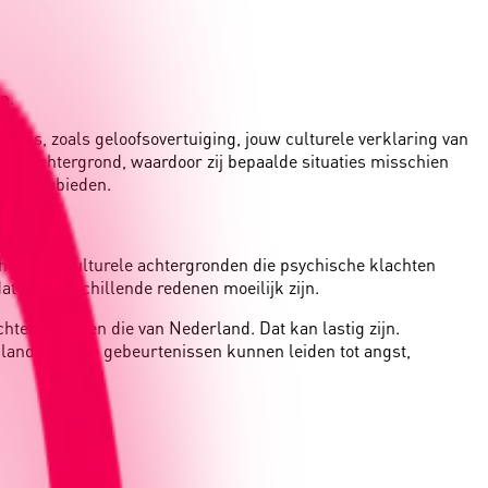
n.
jk is, zoals geloofsovertuiging, jouw culturele verklaring van
le achtergrond, waardoor zij bepaalde situaties misschien
aal aanbieden.
hillende culturele achtergronden die psychische klachten
at om verschillende redenen moeilijk zijn.
htergrond, en die van Nederland. Dat kan lastig zijn.
sland. Al deze gebeurtenissen kunnen leiden tot angst,