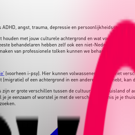
s ADHD, angst, t
rauma
, depressie en persoonlijkheidsstoornisse
t houden met jouw culturele achtergrond en wat voor jou belangri
este behandelaren hebben zelf ook een niet-Nederlandse culture
aken van professionele tolken kunnen we behandeling in elke t
ie’
(voorheen i-psy). Hier kunnen volwassenen terecht met versc
(migratie) of een achtergrond in een andere cultuur hebt, kan d
jn er grote verschillen tussen de cultuur van je thuisland of ac
e je eenzaam of worstel je met de verschillen, of mis je je thui
 zoeken.