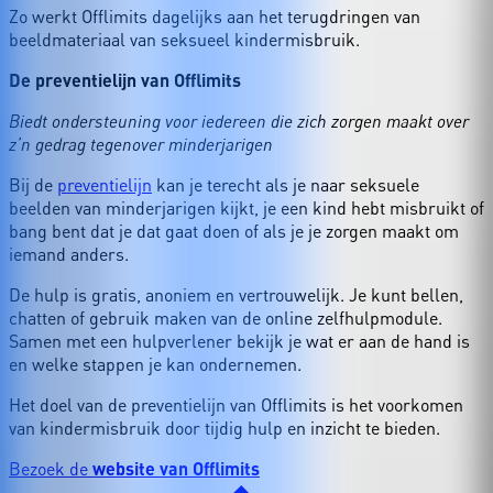
Zo werkt Offlimits dagelijks aan het terugdringen van
beeldmateriaal van seksueel kindermisbruik.
De preventielijn van Offlimits
Biedt ondersteuning voor iedereen die zich zorgen maakt over
z’n gedrag tegenover minderjarigen
Bij de
preventielijn
kan je terecht als je naar seksuele
beelden van minderjarigen kijkt, je een kind hebt misbruikt of
bang bent dat je dat gaat doen of als je je zorgen maakt om
iemand anders.
De hulp is gratis, anoniem en vertrouwelijk. Je kunt bellen,
chatten of gebruik maken van de online zelfhulpmodule.
Samen met een hulpverlener bekijk je wat er aan de hand is
en welke stappen je kan ondernemen.
Het doel van de preventielijn van Offlimits is het voorkomen
van kindermisbruik door tijdig hulp en inzicht te bieden.
Bezoek de
website van Offlimits