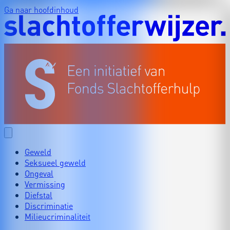
Ga naar hoofdinhoud
Geweld
Seksueel geweld
Ongeval
Vermissing
Diefstal
Discriminatie
Milieucriminaliteit