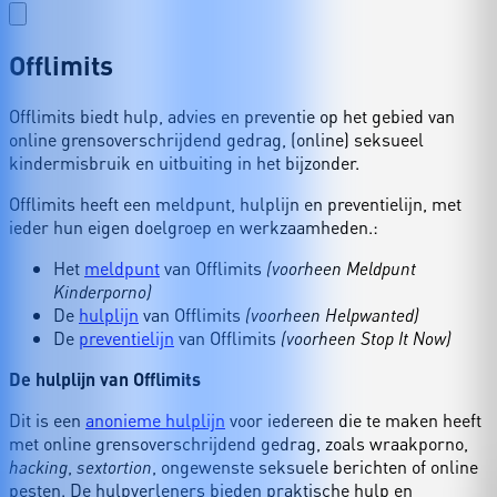
Offlimits
Offlimits biedt hulp, advies en preventie op het gebied van
online grensoverschrijdend gedrag, (online) seksueel
kindermisbruik en uitbuiting in het bijzonder.
Offlimits heeft een meldpunt, hulplijn en preventielijn, met
ieder hun eigen doelgroep en werkzaamheden.:
Het
meldpunt
van Offlimits
(voorheen Meldpunt
Kinderporno)
De
hulplijn
van Offlimits
(voorheen Helpwanted)
De
preventielijn
van Offlimits
(voorheen Stop It Now)
De hulplijn van Offlimits
Dit is een
anonieme hulplijn
voor iedereen die te maken heeft
met online grensoverschrijdend gedrag, zoals wraakporno,
,
, ongewenste seksuele berichten of online
hacking
sextortion
pesten. De hulpverleners bieden praktische hulp en