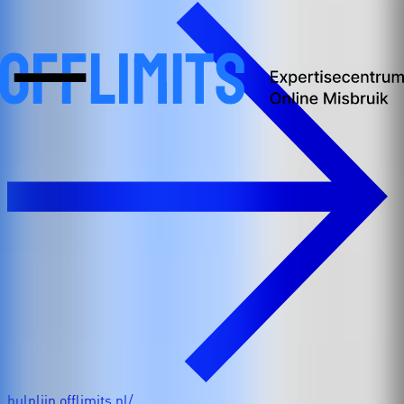
hulplijn.offlimits.nl/