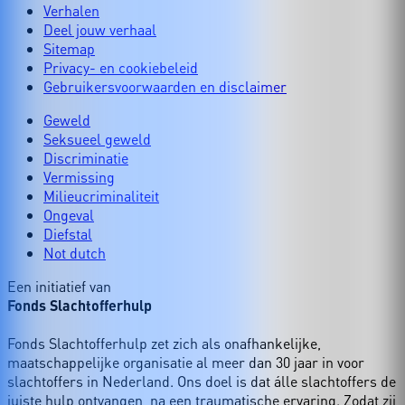
Verhalen
Deel jouw verhaal
Sitemap
Privacy- en cookiebeleid
Gebruikersvoorwaarden en disclaimer
Geweld
Seksueel geweld
Discriminatie
Vermissing
Milieucriminaliteit
Ongeval
Diefstal
Not dutch
Een initiatief van
Fonds Slachtofferhulp
Fonds Slachtofferhulp zet zich als onafhankelijke,
maatschappelijke organisatie al meer dan 30 jaar in voor
slachtoffers in Nederland. Ons doel is dat álle slachtoffers de
juiste hulp ontvangen, na een traumatische ervaring. Zodat zij