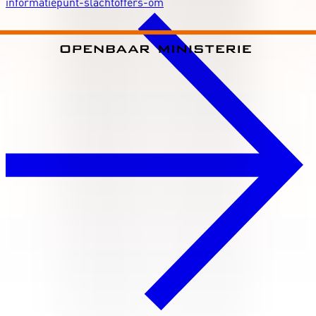
informatiepunt-slachtoffers-om