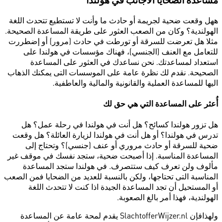
ههل وقعت ضحية لجريمة أو حادث ما وأنت لا تستطيع تتحدث اللغة
الهولندية؟ وكان من الصعب العثور على طريقة المساعدة الصحيحة.
مثلا هل تعرضت للسرقة أو تورطت في حادث (مرور) أو إضطررت
للتعامل مع العنف (الجنسي)، فهناك مؤسسات في هولندا على
استعداد لمساعدتك. نحن نساعدك في العثور على المساعدة
الصحيحة. نقدم لك نظرة عامة على الموسسات التى يمكنك الذهاب
اليها للمساعدة العملية والقانونية والمالية والعاطفية.
أُعثر على المساعدة التي هي حق لك
هل تزور هولندا كسائح؟ هل أنت في هولندا في رحلة عمل؟ هل
تدرس في هولندا؟ أو هل أنت في هولندا لزيارة العائلة؟ هل وقعت
ضحية للسرقة أو حادث مروري أو عنف (جنسي)؟ وتحتاج إلى
المساعدة المناسبة. إذا أصبحت ضحية، ستجد نفسك في موقف غير
مألوف ولن تعرف كيف ستتصرف. في هولندا ستجد المساعدة
المناسبة التى تحتاجها، ولكن بالنسبة للعديد من الضحايا فمن الصعب
أو المستحيل أن تجد المساعدة الجيدة اذا كنت لا تتحدث اللغة
الهولندية، فهذا أمر بالغ الصعوبة.
ولهذافإن SlachtofferWijzer.nl يقدم لمحة عامة عن المساعدة