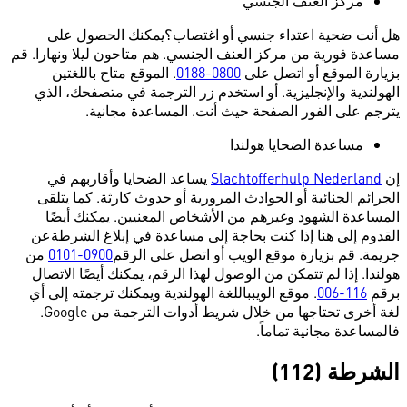
مركز العنف الجنسي
هل أنت ضحية اعتداء جنسي أو اغتصاب؟يمكنك الحصول على
مساعدة فورية من مركز العنف الجنسي. هم متاحون ليلا ونهارا. قم
بزيارة الموقع أو اتصل على
0800-0188
. الموقع متاح باللغتين
الهولندية والإنجليزية. أو استخدم زر الترجمة في متصفحك، الذي
يترجم على الفور الصفحة حيث أنت. المساعدة مجانية.
مساعدة الضحايا هولندا
إن
Slachtofferhulp Nederland
يساعد الضحايا وأقاربهم في
الجرائم الجنائية أو الحوادث المرورية أو حدوث كارثة. كما يتلقى
المساعدة الشهود وغيرهم من الأشخاص المعنيين. يمكنك أيضًا
القدوم إلى هنا إذا كنت بحاجة إلى مساعدة في إبلاغ الشرطةعن
جريمة. قم بزيارة موقع الويب أو اتصل على الرقم
0900-0101
من
هولندا. إذا لم تتمكن من الوصول لهذا الرقم، يمكنك أيضًا الاتصال
برقم
116-006
. موقع الويبباللغة الهولندية ويمكنك ترجمته إلى أي
لغة أخرى تحتاجها من خلال شريط أدوات الترجمة من Google.
فالمساعدة مجانية تماماً.
الشرطة (112)