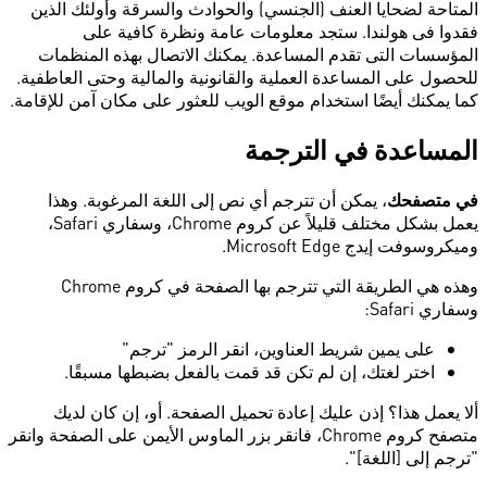
المتاحة لضحايا العنف (الجنسي) والحوادث والسرقة وأولئك الذين
فقدوا فى هولندا. ستجد معلومات عامة ونظرة كافية على
المؤسسات التى تقدم المساعدة. يمكنك الاتصال بهذه المنظمات
للحصول على المساعدة العملية والقانونية والمالية وحتى العاطفية.
كما يمكنك أيضًا استخدام موقع الويب للعثور على مكان آمن للإقامة.
المساعدة في الترجمة
في متصفحك
، يمكن أن تترجم أي نص إلى اللغة المرغوبة. وهذا
يعمل بشكل مختلف قليلاً عن كروم Chrome، وسفاري Safari،
وميكروسوفت إيدج Microsoft Edge.
وهذه هي الطريقة التي تترجم بها الصفحة في كروم Chrome
وسفاري Safari:
على يمين شريط العناوين، انقر الرمز "ترجم"
اختر لغتك، إن لم تكن قد قمت بالفعل بضبطها مسبقًا.
ألا يعمل هذا؟ إذن عليك إعادة تحميل الصفحة. أو، إن كان لديك
متصفح كروم Chrome، فانقر بزر الماوس الأيمن على الصفحة وانقر
"ترجم إلى [اللغة]".