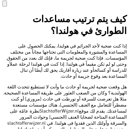
كيف يتم ترتيب مساعدات
الطوارئ في هولندا؟
إذا كنت ضحية لأحد الجرائم في هولندا، يمكنك الحصول على
المساعدة والمشورة والمعلومات التى تحتاجها مجاناً من مختلف
المؤسسات. فإذا كنت ضحية لجريمة ما، فإنك لك بعدد من الحقوق.
وحتى لو لم تكن مقيماً في هولندا. إذا كنت في هولندا لرحلة عملأو
للدراسة أو كسائحأو عند زيارة أقاربك يحق لك أيضًا أن تنال
المساعدة بعد وقوع جريمة أو حادث.
هل وقعت ضحية لجريمة أو حادث ما وأنت لا تستطيع تتحدث اللغة
الهولندية؟ وكان من الصعب العثور على طريقة المساعدة الصحيحة.
مثلا هل تعرضت للسرقة أو تورطت في حادث (مروري) أو كنت
مضطراً للتعامل مع العنف (الجنسي)، هناك مؤسسات مستعدة
لمساعدتك. يقدم لك موقعSlachtofferWijzer.nlنظرة عامّة على
المساعدة المتاحة لضحايا العنف (الجنسي) وحوادث المرور
والسرقة وأولئك الذين فقدوا فى هولندا. في slachtofferwijzer.nl
ستجد نظرة عامة على المنظمات التي يمكن أن تساعدك إذا